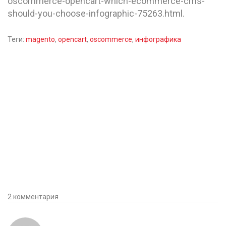
oscommerce-opencart-which-ecommerce-cms-
should-you-choose-infographic-75263.html.
Теги:
magento
,
opencart
,
oscommerce
,
инфографика
2 комментария