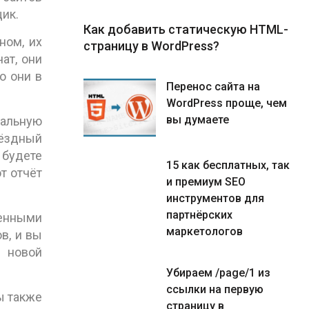
ик.
Как добавить статическую HTML-
ном, их
страницу в WordPress?
ат, они
о они в
Перенос сайта на
WordPress проще, чем
вы думаете
еальную
вёздный
 будете
15 как бесплатных, так
т отчёт
и премиум SEO
инструментов для
партнёрских
ненными
маркетологов
в, и вы
й новой
Убираем /page/1 из
ссылки на первую
ы также
страницу в