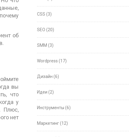
 Но что
данные,
CSS
(3)
 почему
SEO
(20)
иент об
в.
SMM
(3)
Wordpress
(17)
Дизайн
(6)
поймите
огда вы
Идеи
(2)
ть, что
когда у
Инструменты
(6)
. Плюс,
ого нет
Маркетинг
(12)