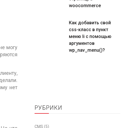
woocommerce
Как добавить свой
css-класс в пункт
меню li с помощью
аргументов
 не могу
wp_nav_menu()?
оряются
лиенту,
делали.
ому нет
РУБРИКИ
CMS
(5)