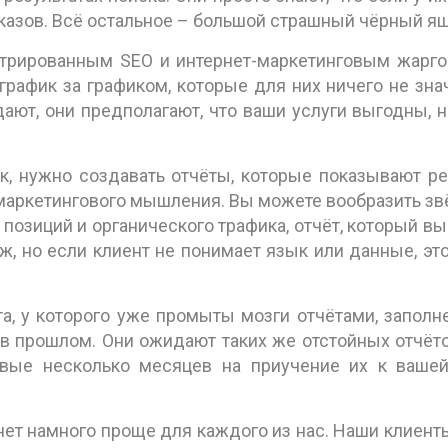
казов. Всё остальное – большой страшный чёрный ящ
трированным SEO и интернет-маркетинговым жарго
график за графиком, которые для них ничего не знач
ают, они предполагают, что ваши услуги выгодны, н
ок, нужно создавать отчёты, которые показывают р
о маркетингового мышления. Вы можете вообразить з
позиций и органического трафика, отчёт, который вы
, но если клиент не понимает язык или данные, это
та, у которого уже промыты мозги отчётами, запол
в прошлом. Они ожидают таких же отстойных отчёто
рвые несколько месяцев на приучение их к ваше
нет намного проще для каждого из нас. Наши клиент