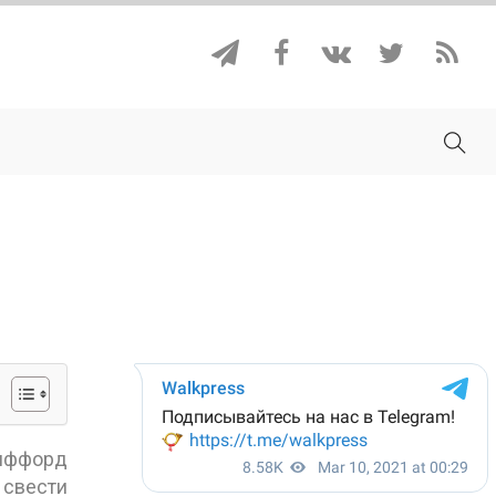
Гиффорд
 свести