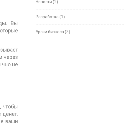
Новости
(2)
Разработка
(1)
нды. Вы
оторые
Уроки бизнеса
(3)
азывает
м через
ычно не
, чтобы
 денег.
се ваши