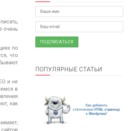
писать,
щё очень
циях по
ся, что
 бывают
ПОПУЛЯРНЫЕ СТАТЬИ
EO и не
яемся в
овления
ют, как
нимает,
 сайтов