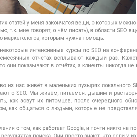
этих статей у меня закончатся вещи, о которых можно 
ью, т.к. мне говорят, о чём писать), в области SEO е
ого маркетологов, которым нужна помощь.
ил некоторые интенсивные курсы по SEO на конферен
емесячных отчётах всплывают каждый раз. Кажет
то они показывают в отчётах, а клиенты никогда не
.
во из нас живёт в маленьких пузырях локального S
ают о SEO. Мы живём, питаемся, дышим и раствор
ть, как зовут их питомцев, после очередного обн
ом, как общаться с людьми, которые не представля
ия о том, как работает Google, и почти никто не по
езультатах поиска. Они просто знают, что если у их