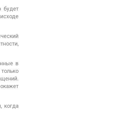
о будет
 исходе
ический
тности,
анные в
 только
ащений.
покажет
, когда