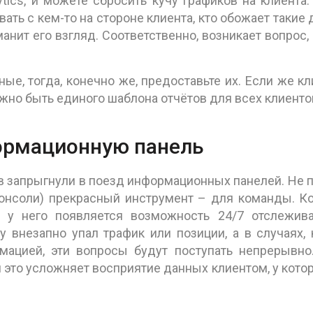
tics, и можете сбросить кучу графиков на клиента.
ать с кем-то на стороне клиента, кто обожает такие 
уманит его взгляд. Соответственно, возникает вопрос,
ные, тогда, конечно же, предоставьте их. Если же кл
олжно быть единого шаблона отчётов для всех клиенто
ормационную панель
 запрыгнули в поезд информационных панелей. Не 
(консоли) прекрасный инструмент – для команды. К
 у него появляется возможность 24/7 отслежива
 внезапно упал трафик или позиции, а в случаях, 
рмацией, эти вопросы будут поступать непрерывно
это усложняет восприятие данных клиентом, у котор